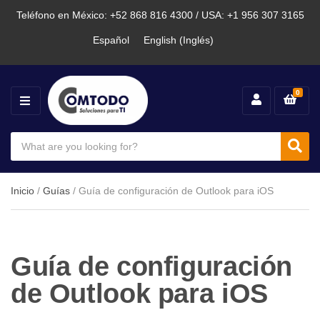
Teléfono en México: +52 868 816 4300 / USA: +1 956 307 3165
Español
English
(
Inglés
)
0
M
E
N
S
U
e
C
S
a
a
e
r
t
a
c
e
Inicio
/
Guías
/ Guía de configuración de Outlook para iOS
h
g
r
p
o
c
r
r
o
y
h
d
n
Guía de configuración
u
a
c
m
de Outlook para iOS
t
e
s
: