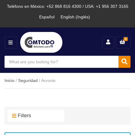
Teléfono en México: +52 868 816 4300 / USA: +1 956 307 3165
Español
English
(
Inglés
)
0
M
E
N
S
U
e
C
S
a
a
e
r
t
a
c
e
Inicio
/
Seguridad
/ Acronis
h
g
r
p
o
c
r
r
o
y
h
d
n
u
a
Filters
c
m
t
e
s
: