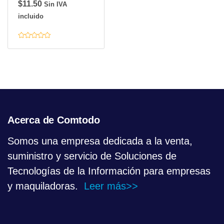
$
11.50
Sin IVA
incluido
V
a
l
o
r
a
d
o
c
o
n
0
d
Acerca de Comtodo
e
5
Somos una empresa dedicada a la venta,
suministro y servicio de Soluciones de
Tecnologías de la Información para empresas
y maquiladoras.
Leer más>>