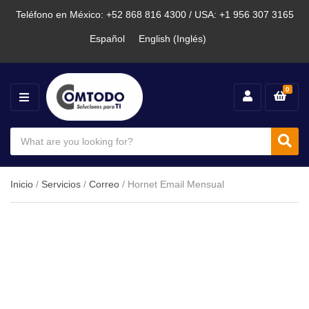
Teléfono en México: +52 868 816 4300 / USA: +1 956 307 3165
Español
English
(
Inglés
)
0
M
E
N
S
U
e
C
S
a
a
e
r
t
a
c
e
Inicio
/
Servicios
/
Correo
/ Hornet Email Mensual
h
g
r
p
o
c
r
r
o
y
h
d
n
u
a
c
m
t
e
s
: