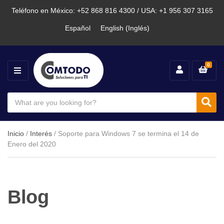
Teléfono en México: +52 868 816 4300 / USA: +1 956 307 3165
Español
English
(
Inglés
)
0
M
E
N
S
U
e
C
S
a
a
e
r
t
a
c
e
Inicio
/
Interés
/ Soporte para Windows 7 se termina el 14 de
h
g
r
Enero del 2020
p
o
c
r
r
o
y
h
d
n
u
a
Blog
c
m
t
e
s
: